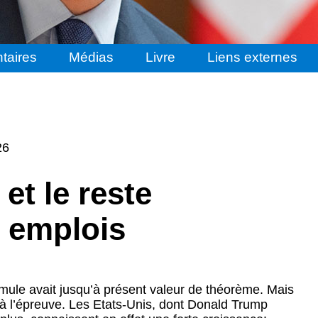
taires
Médias
Livre
Liens externes
26
 et le reste
 emplois
rmule avait jusqu’à présent valeur de théorème. Mais
 à l’épreuve. Les Etats-Unis, dont Donald Trump