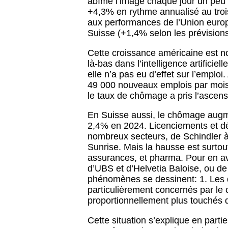
abîme l’image chaque jour un peu p
+4,3% en rythme annualisé au troi
aux performances de l’Union europ
Suisse (+1,4% selon les prévisions
Cette croissance américaine est 
là-bas dans l’intelligence artificiell
elle n’a pas eu d’effet sur l’emplo
49 000 nouveaux emplois par mois 
le taux de chômage a pris l’ascen
En Suisse aussi, le chômage augme
2,4% en 2024. Licenciements et dé
nombreux secteurs, de Schindler 
Sunrise. Mais la hausse est surt
assurances, et pharma. Pour en avo
d’UBS et d’Helvetia Baloise, ou de
phénomènes se dessinent: 1. Les 
particulièrement concernés par le 
proportionnellement plus touchés 
Cette situation s’explique en parti