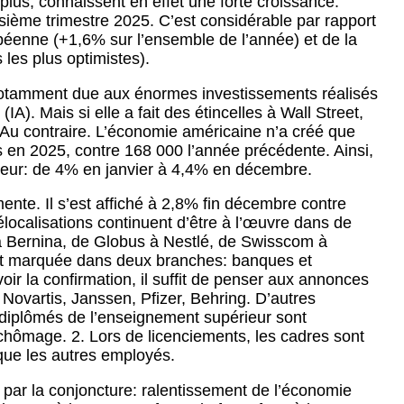
lus, connaissent en effet une forte croissance:
sième trimestre 2025. C’est considérable par rapport
éenne (+1,6% sur l’ensemble de l’année) et de la
 les plus optimistes).
notamment due aux énormes investissements réalisés
e (IA). Mais si elle a fait des étincelles à Wall Street,
i. Au contraire. L’économie américaine n’a créé que
en 2025, contre 168 000 l’année précédente. Ainsi,
seur: de 4% en janvier à 4,4% en décembre.
nte. Il s’est affiché à 2,8% fin décembre contre
localisations continuent d’être à l’œuvre dans de
à Bernina, de Globus à Nestlé, de Swisscom à
out marquée dans deux branches: banques et
ir la confirmation, il suffit de penser aux annonces
 Novartis, Janssen, Pfizer, Behring. D’autres
diplômés de l’enseignement supérieur sont
chômage. 2. Lors de licenciements, les cadres sont
que les autres employés.
e par la conjoncture: ralentissement de l’économie