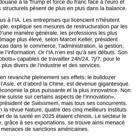
ouane à la Trump et force du franc face à l’euro et
s structurels pèsent de plus en plus dans la balance.
s à l’IA. Les entreprises qui licencient n’hésitent
ple, explique ses mesures de restructuration par les
D’une manière générale, les professions les plus
ômage plus élevé, selon Marcel Keller, président
cas dans le commerce, l’administration, la gestion,
 l’information. Or l’IA n’en est qu’à ses débuts. Son
bots» capables de travailler 24h/24, 7j/7, pour le
lus divers de l’industrie et des services.
 en revanche pleinement ses effets: le bulldozer
’Asie, et d’abord la Chine, est devenue gigantesque.
conomie la plus puissante et la plus innovatrice. Non
ie suisse sur certains aspects de l’innovation»,
 président de Swissmem, mais tous ses concurrents.
n la revue Nature, quatre des cinq meilleurs instituts
t de la santé en 2025 étaient chinois. Le secteur le
se, grâce à ses exportations, se trouve ainsi menacé
es menaces de sanctions américaines.