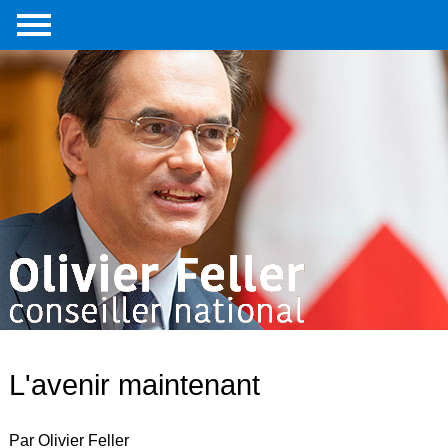
Accueil
Portrait
Interventions
parlementaires
Médias
Livre
Liens
externes
Contact
L'avenir maintenant
Par Olivier Feller