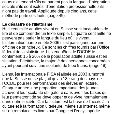
cours d'allemand s'ils ne parlent pas la langue, d'intégration
sociale s'ils sont isolés, d'orientation professionnelle s'ils
n'ont pas de travail. Appliquée depuis cinq ans, cette
méthode porte ses fruits. (page 45).
Le désastre de l'illettrisme
Huit cent mille adultes vivant en Suisse sont incapables de
lire et de comprendre un texte simple. Et quatre cent mille ne
peuvent pas parler la langue du lieu où ils vivent.
L'information parue en été 2006 n'est pas signée par une
officine de grincheux. Ce sont les chiffres fournis par l'Office
fédéral de la statistique. Les enquêtes de l'OCDE le
confirment: 15 à 20% de la population adulte suisse est en
situation d'illettrisme, la majorité des personnes concernées
ayant pourtant suivi une scolarité de 8 ou 9 ans. (page 48).
L'enquête internationale PISA réalisée en 2003 a montré
que la Suisse ne se plaçait qu'au 13e rang des pays de
l'OCDE pour les performances des élèves en lecture.
Chaque année, une proportion importante des jeunes
achèvent leur scolarité obligatoire sans avoir les bases qui
leur permettront de se développer et de vivre normalement
dans notre société. Car la lecture est la base de l'accès à la
culture et à la formation ultérieure, même sur internet, même
si l'on remplace les livres par Google et l'encyclopédie