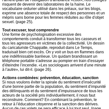
risquent de devenir des laboratoires de la haine. Le
vocabulaire ordurier utilisé dans les préaux, sur les blogs,
exprime une absence totale de respect des personnes et un
mépris sans borne pour les femmes réduites au rôle d'objet
sexuel. (page 25).
Tout excuser, tout comprendre
Une forme de psychologisation excessive des
comportements conduit à transformer tous les casseurs et
tous les agresseurs en victimes de la collectivité. Un dessin
du caricaturiste Chappatte, reproduit dans Le Temps,
traduisait bien cet excès. On y voit un bus en flammes dans
une indéfinissable banlieue. Un quidam brandissant un
téléphone portable s'adresse au pompier en train d'essayer
d'éteindre l'incendie. «Les sociologues arrivent d'une minute
à l'autre», lui dit-il. (page 26).
Actions combinées: prévention, éducation, sanction
Si nous voulons éviter la spirale du sentiment d'insécurité
d'une bonne partie de la population, du sentiment d'impunité
des délinquants et du sentiment d'impuissance de tous les
acteurs de la société pris individuellement, il nous faut
reconstruire. Comment? En combinant la prévention, le
retour à l'éducation citoyenne et la sanction des dérives.
Aucun de ces volets ne sera efficace à lui tout seul. (page