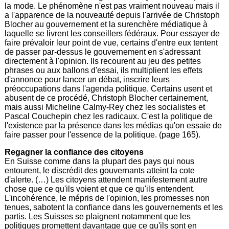
la mode. Le phénomène n'est pas vraiment nouveau mais il
a l'apparence de la nouveauté depuis l'arrivée de Christoph
Blocher au gouvernement et la surenchère médiatique à
laquelle se livrent les conseillers fédéraux. Pour essayer de
faire prévaloir leur point de vue, certains d'entre eux tentent
de passer par-dessus le gouvernement en s'adressant
directement à l'opinion. Ils recourent au jeu des petites
phrases ou aux ballons d'essai, ils multiplient les effets
d'annonce pour lancer un débat, inscrire leurs
préoccupations dans l'agenda politique. Certains usent et
abusent de ce procédé, Christoph Blocher certainement,
mais aussi Micheline Calmy-Rey chez les socialistes et
Pascal Couchepin chez les radicaux. C'est la politique de
l'existence par la présence dans les médias qu'on essaie de
faire passer pour l'essence de la politique. (page 165).
Regagner la confiance des citoyens
En Suisse comme dans la plupart des pays qui nous
entourent, le discrédit des gouvernants atteint la cote
d'alerte. (…) Les citoyens attendent manifestement autre
chose que ce qu'ils voient et que ce qu'ils entendent.
L'incohérence, le mépris de l'opinion, les promesses non
tenues, sabotent la confiance dans les gouvernements et les
partis. Les Suisses se plaignent notamment que les
politiques promettent davantage que ce qu'ils sont en