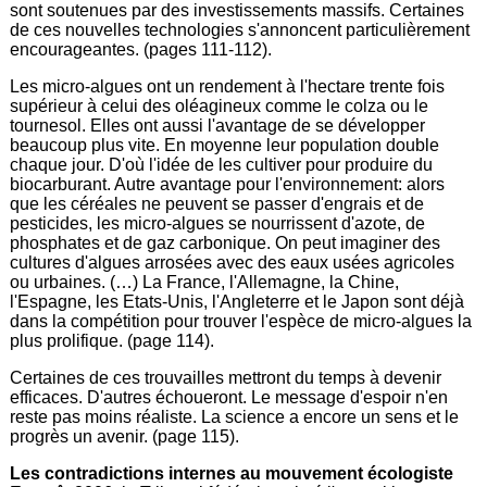
sont soutenues par des investissements massifs. Certaines
de ces nouvelles technologies s'annoncent particulièrement
encourageantes. (pages 111-112).
Les micro-algues ont un rendement à l'hectare trente fois
supérieur à celui des oléagineux comme le colza ou le
tournesol. Elles ont aussi l'avantage de se développer
beaucoup plus vite. En moyenne leur population double
chaque jour. D'où l'idée de les cultiver pour produire du
biocarburant. Autre avantage pour l'environnement: alors
que les céréales ne peuvent se passer d'engrais et de
pesticides, les micro-algues se nourrissent d'azote, de
phosphates et de gaz carbonique. On peut imaginer des
cultures d'algues arrosées avec des eaux usées agricoles
ou urbaines. (…) La France, l'Allemagne, la Chine,
l'Espagne, les Etats-Unis, l'Angleterre et le Japon sont déjà
dans la compétition pour trouver l'espèce de micro-algues la
plus prolifique. (page 114).
Certaines de ces trouvailles mettront du temps à devenir
efficaces. D'autres échoueront. Le message d'espoir n'en
reste pas moins réaliste. La science a encore un sens et le
progrès un avenir. (page 115).
Les contradictions internes au mouvement écologiste