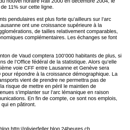
 du nouvel horaire Rail 2000 en décembre 2004, le
e 11% sur cette ligne.
pendulaires est plus forte qu’ailleurs sur l’arc
ausanne ont une croissance supérieure à la
glomérations, de tailles relativement comparables,
onomiques complémentaires. Les échanges se font
anton de Vaud comptera 100’000 habitants de plus, si
ns de l’Office fédéral de la statistique. Alors qu’elle
troisième voie CFF entre Lausanne et Genève sera
 pour répondre à la croissance démographique. La
transports vient de prendre ne permettra pas de
ela risque de mettre en péril le maintien de
enues s’implanter sur l’arc lémanique en raison
nications. En fin de compte, ce sont nos emplois,
 qui en pâtiront.
log http://olivierfeller.blog.24heures.ch