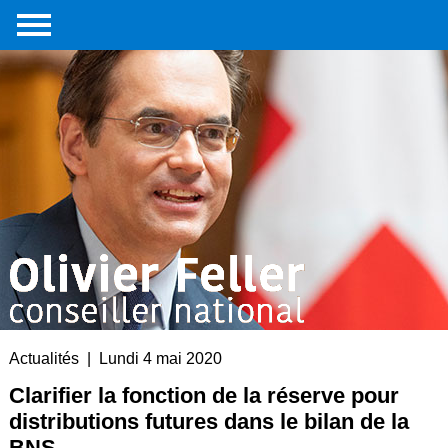
Accueil
Portrait
Interventions
parlementaires
Médias
Livre
Liens
externes
Contact
Actualités | Lundi 4 mai 2020
Clarifier la fonction de la réserve pour
distributions futures dans le bilan de la
BNS