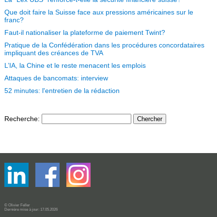
Que doit faire la Suisse face aux pressions américaines sur le
franc?
Faut-il nationaliser la plateforme de paiement Twint?
Pratique de la Confédération dans les procédures concordataires
impliquant des créances de TVA
L’IA, la Chine et le reste menacent les emplois
Attaques de bancomats: interview
52 minutes: l'entretien de la rédaction
Recherche
:
© Olivier Feller
Dernière mise à jour: 17.05.2026