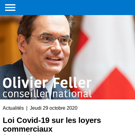
Accueil
Portrait
Interventions
parlementaires
Médias
Livre
Liens
externes
Contact
Actualités | Jeudi 29 octobre 2020
Loi Covid-19 sur les loyers
commerciaux