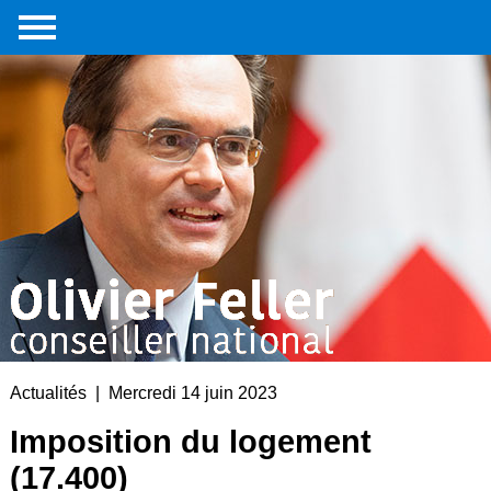
Accueil
Portrait
Interventions
parlementaires
Médias
Livre
Liens
externes
Contact
Actualités | Mercredi 14 juin 2023
Imposition du logement
(17.400)