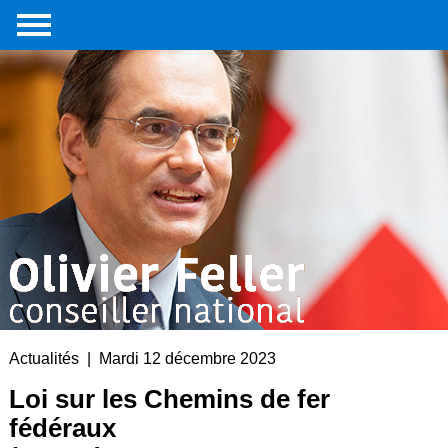
Accueil
Portrait
Interventions
parlementaires
Médias
Livre
Liens
externes
Contact
Actualités | Mardi 12 décembre 2023
Loi sur les Chemins de fer
fédéraux