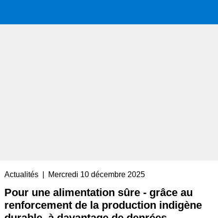
Accueil
Portrait
Interventions
parlementaires
Médias
Livre
Liens
externes
Contact
Actualités | Mercredi 10 décembre 2025
Pour une alimentation sûre - grâce au
renforcement de la production indigène
durable, à davantage de denrées