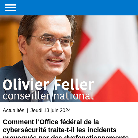
Accueil
Portrait
Interventions
parlementaires
Médias
Livre
Liens
externes
Contact
Actualités | Jeudi 13 juin 2024
Comment l’Office fédéral de la
cybersécurité traite-t-il les incidents
provoqués par des dysfonctionnements